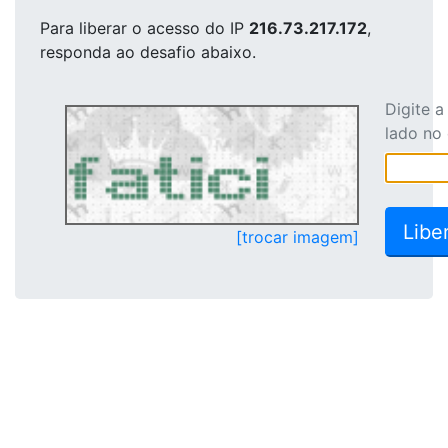
Para liberar o acesso
do IP
216.73.217.172
,
responda ao desafio abaixo.
Digite 
lado no
[trocar imagem]